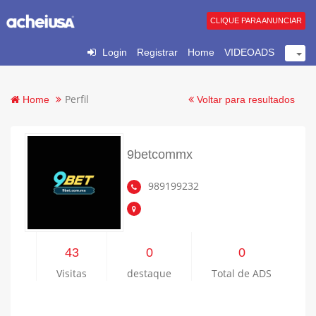
CLIQUE PARA ANUNCIAR
Login
Registrar
Home
VIDEOADS
Perfil
Home
Voltar para resultados
9betcommx
989199232
43
0
0
Visitas
destaque
Total de ADS