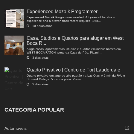
Experienced Mozaik Programmer
Experienced Mozaik Programmer needed! 4+ years of hands-on
experience and a proven track record required. Stro...
10 horas atrás
Casa, Studios e Quartos para alugar em West
Boca R...
Alugo casas, apartamentos, studios e quartos em mobile homes em
WEST BOCA RATON, perto da Casa do Pão, Picanh...
3 dias atrás
Quarto Privativo | Centro de Fort Lauderdale
Quarto privativo em apto de alto padrão na Las Olas. A 2 min da FAU e
Broward College, 5 min da praia. Piscin...
5 dias atrás
CATEGORIA POPULAR
12
Automóveis