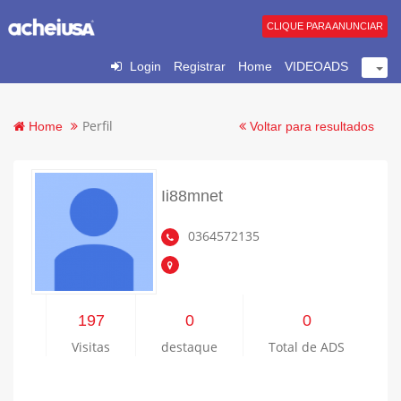
CLIQUE PARA ANUNCIAR
Login
Registrar
Home
VIDEOADS
Perfil
Home
Voltar para resultados
Ii88mnet
0364572135
197
0
0
Visitas
destaque
Total de ADS