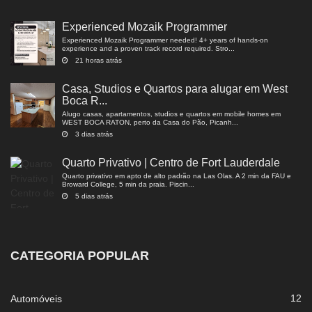
Experienced Mozaik Programmer
Experienced Mozaik Programmer needed! 4+ years of hands-on
experience and a proven track record required. Stro...
21 horas atrás
Casa, Studios e Quartos para alugar em West
Boca R...
Alugo casas, apartamentos, studios e quartos em mobile homes em
WEST BOCA RATON, perto da Casa do Pão, Picanh...
3 dias atrás
Quarto Privativo | Centro de Fort Lauderdale
Quarto privativo em apto de alto padrão na Las Olas. A 2 min da FAU e
Broward College, 5 min da praia. Piscin...
5 dias atrás
CATEGORIA POPULAR
12
Automóveis