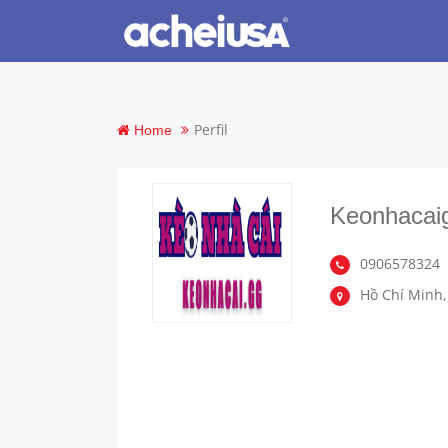
Perfil
Home
Keonhacai
0906578324
Hồ Chí Minh,