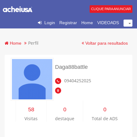
CLIQUE PARA ANUNCIAR
Login
Registrar
Home
VIDEOADS
Perfil
Home
Voltar para resultados
Daga88battle
09404252025
58
0
0
Visitas
destaque
Total de ADS