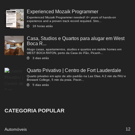
Experienced Mozaik Programmer
Experienced Mozaik Programmer needed! 4+ years of hands-on
experience and a proven track record required. Stro...
16 horas atrás
Casa, Studios e Quartos para alugar em West
Boca R...
Alugo casas, apartamentos, studios e quartos em mobile homes em
WEST BOCA RATON, perto da Casa do Pão, Picanh...
3 dias atrás
Quarto Privativo | Centro de Fort Lauderdale
Quarto privativo em apto de alto padrão na Las Olas. A 2 min da FAU e
Broward College, 5 min da praia. Piscin...
5 dias atrás
CATEGORIA POPULAR
12
Automóveis