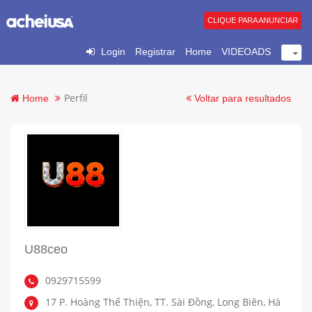
CLIQUE PARA ANUNCIAR
Login
Registrar
Home
VIDEOADS
Perfil
Home
Voltar para resultados
U88ceo
0929715599
17 P. Hoàng Thế Thiện, TT. Sài Đồng, Long Biên, Hà