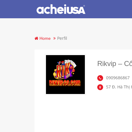
Perfil
Home
Rikvip – 
0909686867
57 Đ. Hà Thị