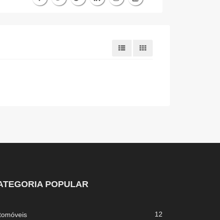
ATEGORIA POPULAR
12
tomóveis