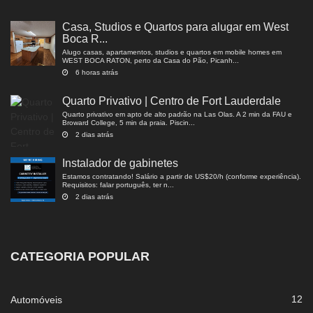
Casa, Studios e Quartos para alugar em West
Boca R...
Alugo casas, apartamentos, studios e quartos em mobile homes em
WEST BOCA RATON, perto da Casa do Pão, Picanh...
6 horas atrás
Quarto Privativo | Centro de Fort Lauderdale
Quarto privativo em apto de alto padrão na Las Olas. A 2 min da FAU e
Broward College, 5 min da praia. Piscin...
2 dias atrás
Instalador de gabinetes
Estamos contratando! Salário a partir de US$20/h (conforme experiência).
Requisitos: falar português, ter n...
2 dias atrás
CATEGORIA POPULAR
12
Automóveis