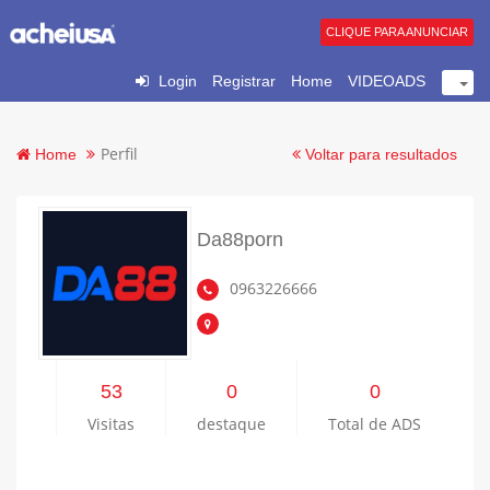
CLIQUE PARA ANUNCIAR
Login
Registrar
Home
VIDEOADS
Perfil
Home
Voltar para resultados
Da88porn
0963226666
53
0
0
Visitas
destaque
Total de ADS