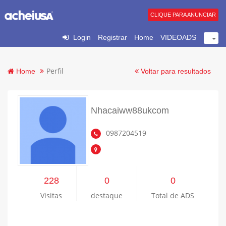
CLIQUE PARA ANUNCIAR
Login
Registrar
Home
VIDEOADS
Perfil
Home
Voltar para resultados
Nhacaiww88ukcom
0987204519
228
0
0
Visitas
destaque
Total de ADS