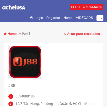
CLIQUE PARA ANUNCIAR
Login
Registrar
Home
VIDEOADS
Perfil
Home
Voltar para resultados
J88
0594888180
12/5 Tân Hưng, Phường 11, Quận 5, Hồ Chí Minh,