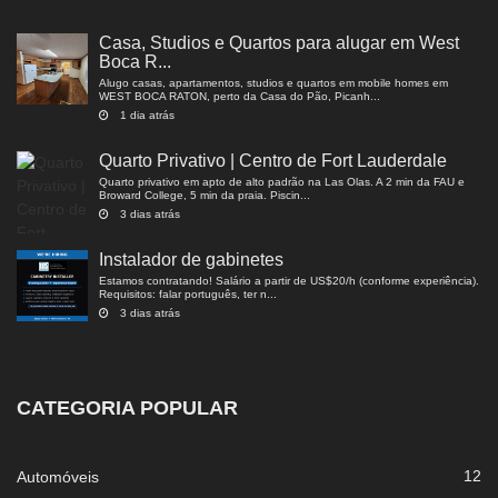
Casa, Studios e Quartos para alugar em West
Boca R...
Alugo casas, apartamentos, studios e quartos em mobile homes em
WEST BOCA RATON, perto da Casa do Pão, Picanh...
1 dia atrás
Quarto Privativo | Centro de Fort Lauderdale
Quarto privativo em apto de alto padrão na Las Olas. A 2 min da FAU e
Broward College, 5 min da praia. Piscin...
3 dias atrás
Instalador de gabinetes
Estamos contratando! Salário a partir de US$20/h (conforme experiência).
Requisitos: falar português, ter n...
3 dias atrás
CATEGORIA POPULAR
12
Automóveis