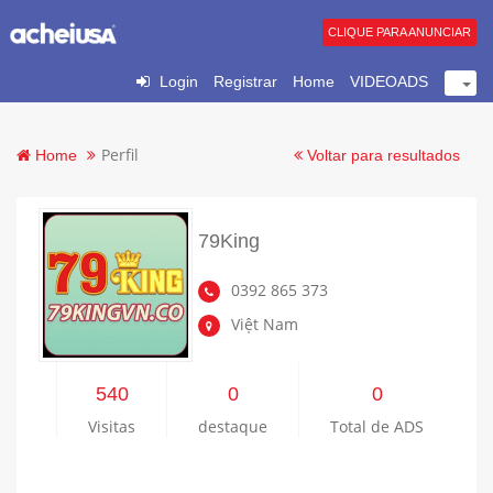
CLIQUE PARA ANUNCIAR
Login
Registrar
Home
VIDEOADS
Perfil
Home
Voltar para resultados
79King
0392 865 373
Việt Nam
540
0
0
Visitas
destaque
Total de ADS