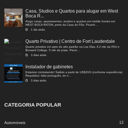
Casa, Studios e Quartos para alugar em West
Boca R...
Alugo casas, apartamentos, studios e quartos em mobile homes em
WEST BOCA RATON, perto da Casa do Pão, Picanh...
1 dia atrás
Quarto Privativo | Centro de Fort Lauderdale
Quarto privativo em apto de alto padrão na Las Olas. A 2 min da FAU e
Broward College, 5 min da praia. Piscin...
3 dias atrás
Instalador de gabinetes
Estamos contratando! Salário a partir de US$20/h (conforme experiência).
Requisitos: falar português, ter n...
3 dias atrás
CATEGORIA POPULAR
12
Automóveis