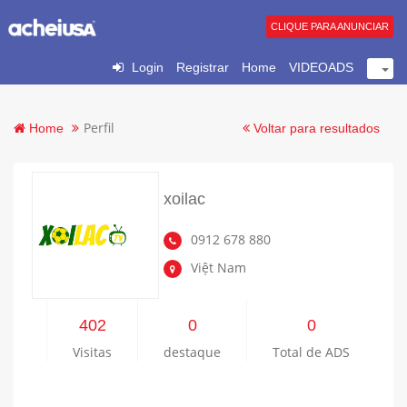
CLIQUE PARA ANUNCIAR
Login
Registrar
Home
VIDEOADS
Perfil
Home
Voltar para resultados
xoilac
0912 678 880
Việt Nam
402
0
0
Visitas
destaque
Total de ADS