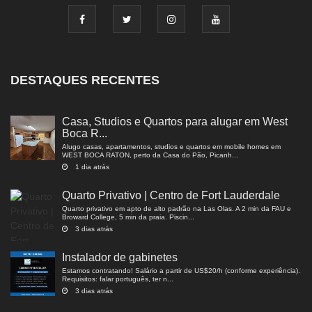
DESTAQUES RECENTES
Casa, Studios e Quartos para alugar em West
Boca R...
Alugo casas, apartamentos, studios e quartos em mobile homes em
WEST BOCA RATON, perto da Casa do Pão, Picanh...
1 dia atrás
Quarto Privativo | Centro de Fort Lauderdale
Quarto privativo em apto de alto padrão na Las Olas. A 2 min da FAU e
Broward College, 5 min da praia. Piscin...
3 dias atrás
Instalador de gabinetes
Estamos contratando! Salário a partir de US$20/h (conforme experiência).
Requisitos: falar português, ter n...
3 dias atrás