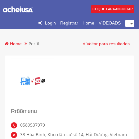
CLIQUE PARA ANUNCIAR
Login
Registrar
Home
VIDEOADS
Perfil
Home
Voltar para resultados
Rr88menu
0589537979
33 Hòa Bình, Khu dân cư số 14, Hải Dương, Vietnam