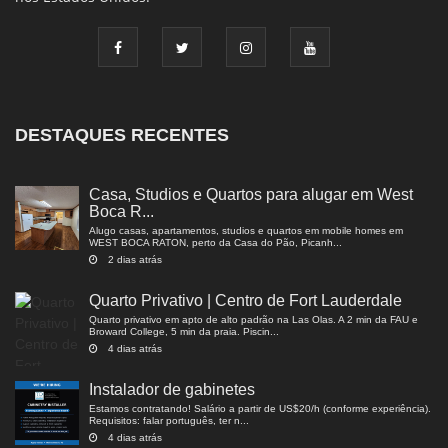
DESTAQUES RECENTES
Casa, Studios e Quartos para alugar em West
Boca R...
Alugo casas, apartamentos, studios e quartos em mobile homes em
WEST BOCA RATON, perto da Casa do Pão, Picanh...
2 dias atrás
Quarto Privativo | Centro de Fort Lauderdale
Quarto privativo em apto de alto padrão na Las Olas. A 2 min da FAU e
Broward College, 5 min da praia. Piscin...
4 dias atrás
Instalador de gabinetes
Estamos contratando! Salário a partir de US$20/h (conforme experiência).
Requisitos: falar português, ter n...
4 dias atrás