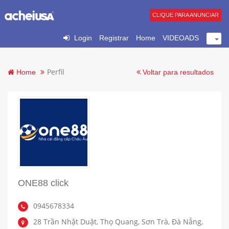
CLIQUE PARA ANUNCIAR
Login
Registrar
Home
VIDEOADS
Perfil
Home
Voltar para resultados
ONE88 click
0945678334
28 Trần Nhật Duật, Thọ Quang, Sơn Trà, Đà Nẵng,