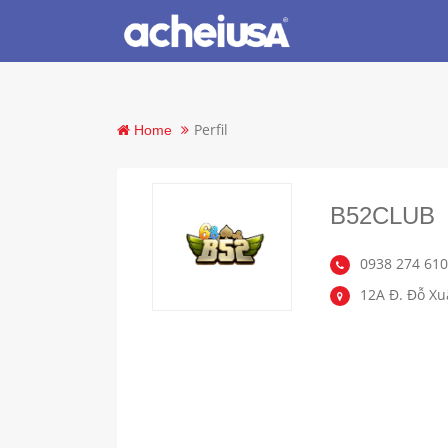
Perfil
Home
B52CLUB
0938 274 61
12A Đ. Đỗ Xu