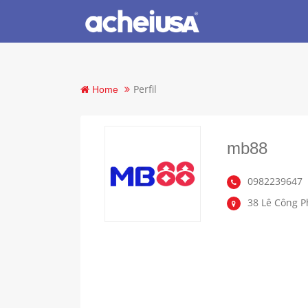
Perfil
Home
mb88
0982239647
38 Lê Công P