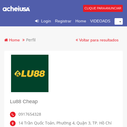
CLIQUE PARA ANUNCIAR
Login
Registrar
Home
VIDEOADS
Perfil
Home
Voltar para resultados
Lu88 Cheap
0917654328
14 Trần Quốc Toản, Phường 4, Quận 3, TP. Hồ Chí