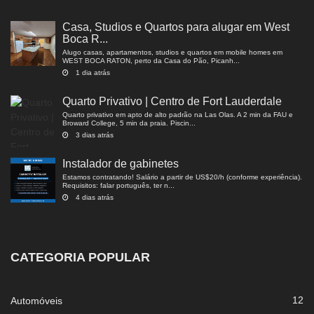
Casa, Studios e Quartos para alugar em West
Boca R...
Alugo casas, apartamentos, studios e quartos em mobile homes em
WEST BOCA RATON, perto da Casa do Pão, Picanh...
1 dia atrás
Quarto Privativo | Centro de Fort Lauderdale
Quarto privativo em apto de alto padrão na Las Olas. A 2 min da FAU e
Broward College, 5 min da praia. Piscin...
3 dias atrás
Instalador de gabinetes
Estamos contratando! Salário a partir de US$20/h (conforme experiência).
Requisitos: falar português, ter n...
4 dias atrás
CATEGORIA POPULAR
12
Automóveis