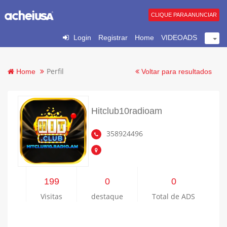
CLIQUE PARA ANUNCIAR
Login
Registrar
Home
VIDEOADS
Perfil
Home
Voltar para resultados
Hitclub10radioam
358924496
199
0
0
Visitas
destaque
Total de ADS