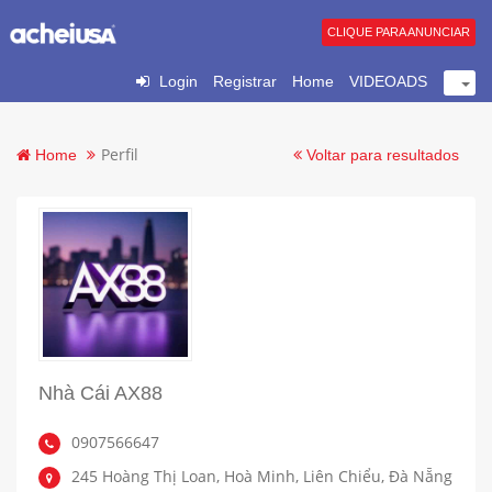
CLIQUE PARA ANUNCIAR
Login
Registrar
Home
VIDEOADS
Perfil
Home
Voltar para resultados
Nhà Cái AX88
0907566647
245 Hoàng Thị Loan, Hoà Minh, Liên Chiểu, Đà Nẵng