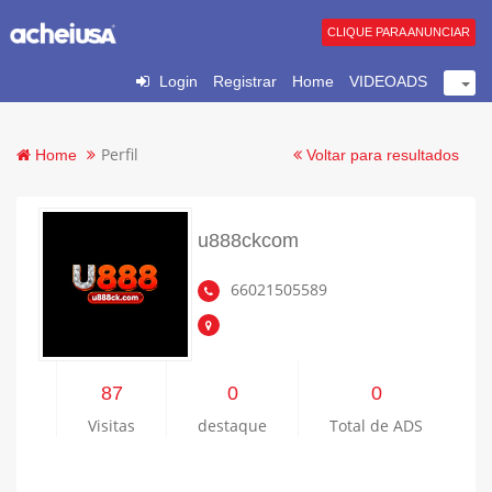
CLIQUE PARA ANUNCIAR
Login
Registrar
Home
VIDEOADS
Perfil
Home
Voltar para resultados
u888ckcom
66021505589
87
0
0
Visitas
destaque
Total de ADS