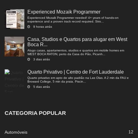
Experienced Mozaik Programmer
Experienced Mozaik Programmer needed! 4+ years of hands-on
experience and a proven track record required. Stro...
9 horas atrás
Casa, Studios e Quartos para alugar em West
Boca R...
Alugo casas, apartamentos, studios e quartos em mobile homes em
WEST BOCA RATON, perto da Casa do Pão, Picanh...
3 dias atrás
Quarto Privativo | Centro de Fort Lauderdale
Quarto privativo em apto de alto padrão na Las Olas. A 2 min da FAU e
Broward College, 5 min da praia. Piscin...
5 dias atrás
CATEGORIA POPULAR
12
Automóveis