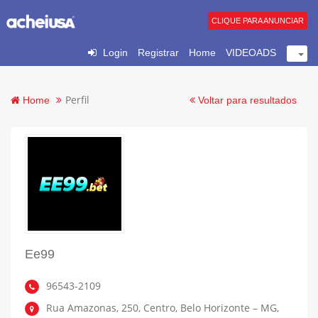
CLIQUE PARA ANUNCIAR
Login
Registrar
Home
VIDEOADS
Perfil
Home
Voltar para resultados
Ee99
96543-2109
Rua Amazonas, 250, Centro, Belo Horizonte – MG,