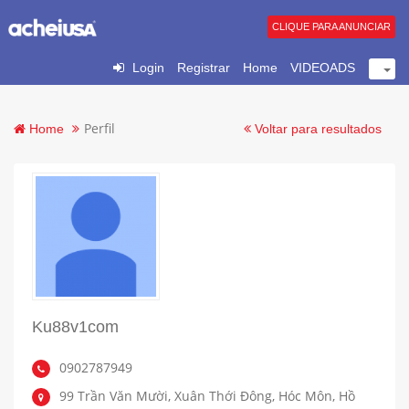
CLIQUE PARA ANUNCIAR
Login
Registrar
Home
VIDEOADS
Perfil
Home
Voltar para resultados
Ku88v1com
0902787949
99 Trần Văn Mười, Xuân Thới Đông, Hóc Môn, Hồ