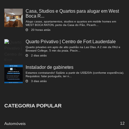
Casa, Studios e Quartos para alugar em West
Boca R...
Alugo casas, apartamentos, studios e quartos em mobile homes em
WEST BOCA RATON, perto da Casa do Pão, Picanh...
20 horas atrás
Quarto Privativo | Centro de Fort Lauderdale
Quarto privativo em apto de alto padrão na Las Olas. A 2 min da FAU e
Broward College, 5 min da praia. Piscin...
2 dias atrás
Instalador de gabinetes
Estamos contratando! Salário a partir de US$20/h (conforme experiência).
Requisitos: falar português, ter n...
3 dias atrás
CATEGORIA POPULAR
12
Automóveis