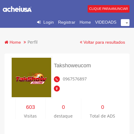
CLIQUE PARA ANUNCIAR
Login
Registrar
Home
VIDEOADS
Perfil
Home
Voltar para resultados
Takshoweucom
0967576897
603
0
0
Visitas
destaque
Total de ADS