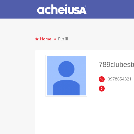
Perfil
Home
789clubest
0978654321