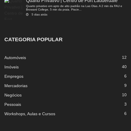
Quarto Privativo | Centro de Fort Lauderdale
Quarto privativo em apto de alto padrão na Las Olas. A 2 min da FAU e
Broward College, 5 min da praia. Piscin...
5 dias atrás
CATEGORIA POPULAR
12
Automóveis
40
Imóveis
6
Empregos
9
Mercadorias
10
Negócios
3
Pessoais
6
Workshops, Aulas e Cursos