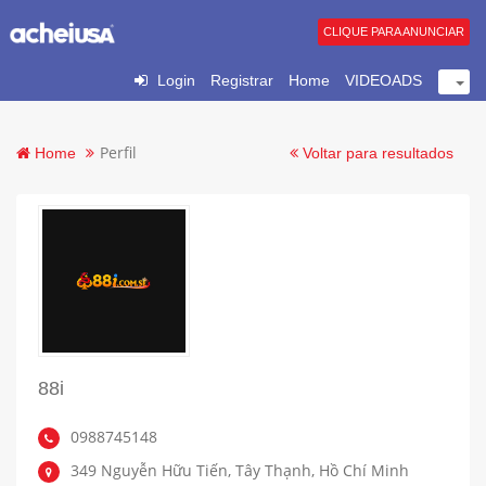
CLIQUE PARA ANUNCIAR
Login
Registrar
Home
VIDEOADS
Perfil
Home
Voltar para resultados
88i
0988745148
349 Nguyễn Hữu Tiến, Tây Thạnh, Hồ Chí Minh