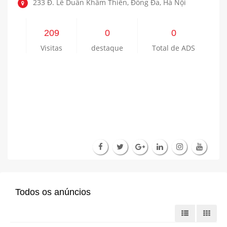
233 Đ. Lê Duẩn Khâm Thiên, Đống Đa, Hà Nội
209
0
0
Visitas
destaque
Total de ADS
Todos os anúncios