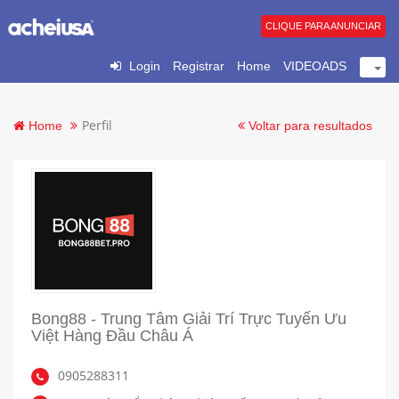
CLIQUE PARA ANUNCIAR
Login
Registrar
Home
VIDEOADS
Perfil
Home
Voltar para resultados
Bong88 - Trung Tâm Giải Trí Trực Tuyến Ưu
Việt Hàng Đầu Châu Á
0905288311