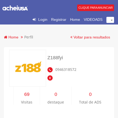
CLIQUE PARA ANUNCIAR
Login
Registrar
Home
VIDEOADS
Perfil
Home
Voltar para resultados
Z188fyi
0946318572
69
0
0
Visitas
destaque
Total de ADS