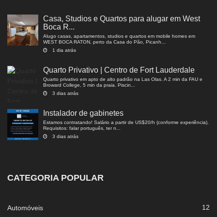
Casa, Studios e Quartos para alugar em West
Boca R...
Alugo casas, apartamentos, studios e quartos em mobile homes em
WEST BOCA RATON, perto da Casa do Pão, Picanh...
1 dia atrás
Quarto Privativo | Centro de Fort Lauderdale
Quarto privativo em apto de alto padrão na Las Olas. A 2 min da FAU e
Broward College, 5 min da praia. Piscin...
3 dias atrás
Instalador de gabinetes
Estamos contratando! Salário a partir de US$20/h (conforme experiência).
Requisitos: falar português, ter n...
3 dias atrás
CATEGORIA POPULAR
12
Automóveis