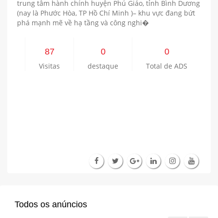
trung tâm hành chính huyện Phú Giáo, tỉnh Bình Dương
(nay là Phước Hòa, TP Hồ Chí Minh )– khu vực đang bứt
phá mạnh mẽ về hạ tầng và công nghi�
87
0
0
Visitas
destaque
Total de ADS
Todos os anúncios