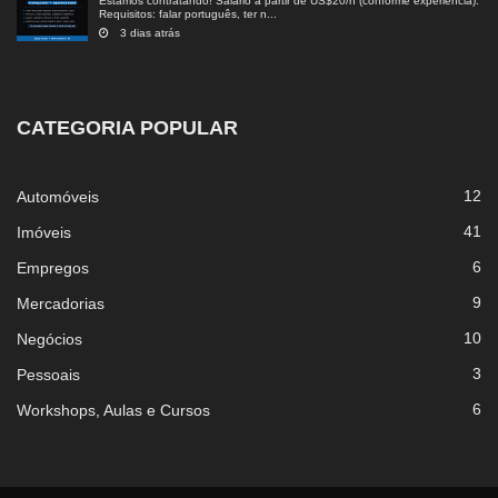
Estamos contratando! Salário a partir de US$20/h (conforme experiência).
Requisitos: falar português, ter n...
3 dias atrás
CATEGORIA POPULAR
12
Automóveis
41
Imóveis
6
Empregos
9
Mercadorias
10
Negócios
3
Pessoais
6
Workshops, Aulas e Cursos