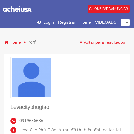
CLIQUE PARA ANUNCIAR
Login
Registrar
Home
VIDEOADS
Perfil
Home
Voltar para resultados
Levacityphugiao
0919686686
Leva City Phú Giáo là khu đô thị hiện đại tọa lạc tại