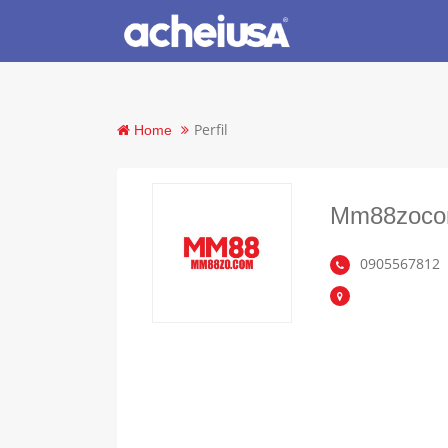
Perfil
Home
Mm88zoc
0905567812