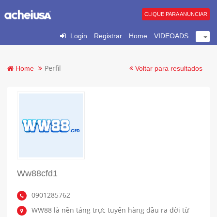
CLIQUE PARA ANUNCIAR
Login
Registrar
Home
VIDEOADS
Perfil
Home
Voltar para resultados
Ww88cfd1
0901285762
WW88 là nền tảng trực tuyến hàng đầu ra đời từ