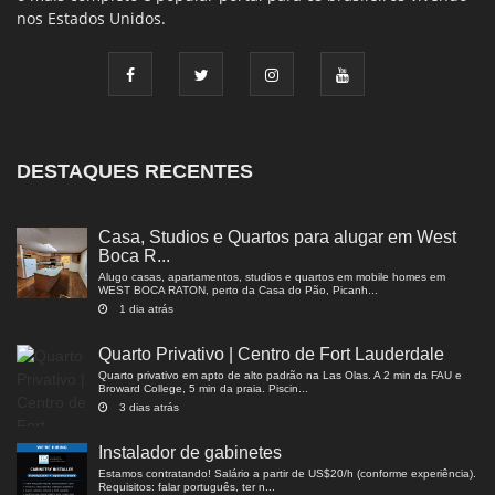
nos Estados Unidos.
DESTAQUES RECENTES
Casa, Studios e Quartos para alugar em West
Boca R...
Alugo casas, apartamentos, studios e quartos em mobile homes em
WEST BOCA RATON, perto da Casa do Pão, Picanh...
1 dia atrás
Quarto Privativo | Centro de Fort Lauderdale
Quarto privativo em apto de alto padrão na Las Olas. A 2 min da FAU e
Broward College, 5 min da praia. Piscin...
3 dias atrás
Instalador de gabinetes
Estamos contratando! Salário a partir de US$20/h (conforme experiência).
Requisitos: falar português, ter n...