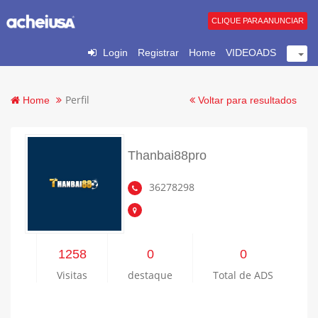
CLIQUE PARA ANUNCIAR
Login
Registrar
Home
VIDEOADS
Perfil
Home
Voltar para resultados
Thanbai88pro
36278298
1258
0
0
Visitas
destaque
Total de ADS