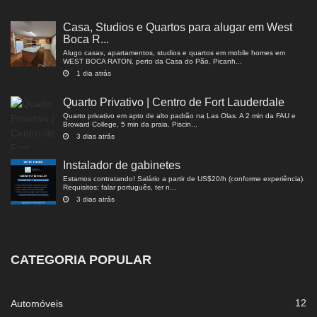
Casa, Studios e Quartos para alugar em West
Boca R...
Alugo casas, apartamentos, studios e quartos em mobile homes em
WEST BOCA RATON, perto da Casa do Pão, Picanh...
1 dia atrás
Quarto Privativo | Centro de Fort Lauderdale
Quarto privativo em apto de alto padrão na Las Olas. A 2 min da FAU e
Broward College, 5 min da praia. Piscin...
3 dias atrás
Instalador de gabinetes
Estamos contratando! Salário a partir de US$20/h (conforme experiência).
Requisitos: falar português, ter n...
3 dias atrás
CATEGORIA POPULAR
12
Automóveis