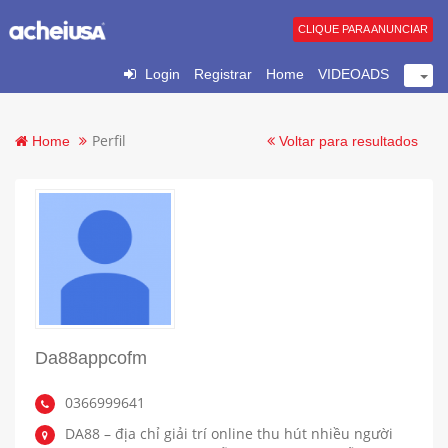
CLIQUE PARA ANUNCIAR
Login
Registrar
Home
VIDEOADS
Perfil
Home
Voltar para resultados
Da88appcofm
0366999641
DA88 – địa chỉ giải trí online thu hút nhiều người