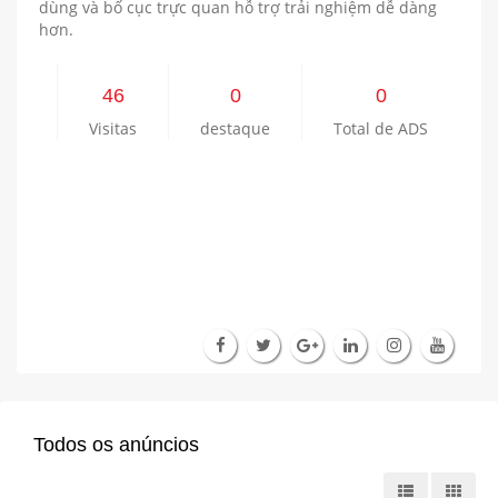
dùng và bố cục trực quan hỗ trợ trải nghiệm dễ dàng
hơn.
46
0
0
Visitas
destaque
Total de ADS
Todos os anúncios