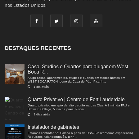
nos Estados Unidos.
DESTAQUES RECENTES
Casa, Studios e Quartos para alugar em West
Boca R...
Alugo casas, apartamentos, studios e quartos em mobile homes em
WEST BOCA RATON, perto da Casa do Pão, Picanh...
1 dia atrás
Quarto Privativo | Centro de Fort Lauderdale
Quarto privativo em apto de alto padrão na Las Olas. A 2 min da FAU e
Broward College, 5 min da praia. Piscin...
3 dias atrás
Instalador de gabinetes
Estamos contratando! Salário a partir de US$20/h (conforme experiência).
Requisitos: falar português, ter n...