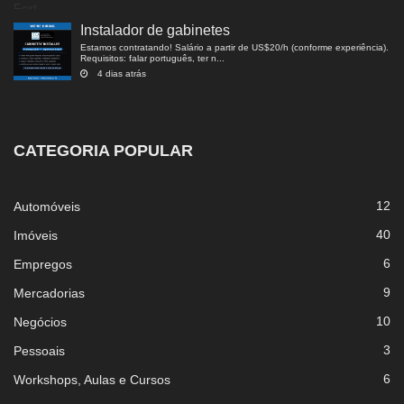
Instalador de gabinetes
Estamos contratando! Salário a partir de US$20/h (conforme experiência).
Requisitos: falar português, ter n...
4 dias atrás
CATEGORIA POPULAR
12
Automóveis
40
Imóveis
6
Empregos
9
Mercadorias
10
Negócios
3
Pessoais
6
Workshops, Aulas e Cursos