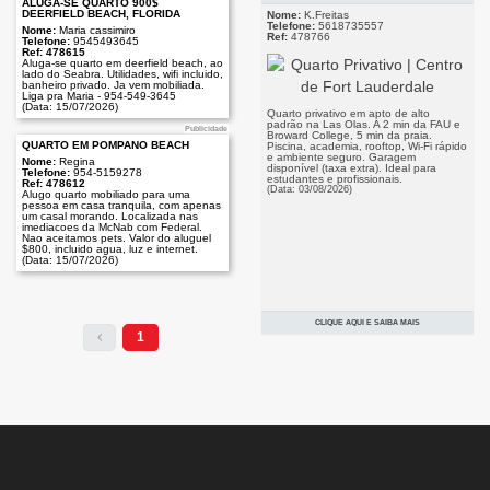
ALUGA-SE QUARTO 900$
DEERFIELD BEACH, FLORIDA
Nome:
K.Freitas
Telefone:
5618735557
Nome:
Maria cassimiro
Ref:
478766
Telefone:
9545493645
Ref: 478615
Aluga-se quarto em deerfield beach, ao
lado do Seabra. Utilidades, wifi incluido,
banheiro privado. Ja vem mobiliada.
Liga pra Maria - 954-549-3645
(Data: 15/07/2026)
Quarto privativo em apto de alto
padrão na Las Olas. A 2 min da FAU e
Publicidade
Broward College, 5 min da praia.
QUARTO EM POMPANO BEACH
Piscina, academia, rooftop, Wi-Fi rápido
e ambiente seguro. Garagem
Nome:
Regina
disponível (taxa extra). Ideal para
Telefone:
954-5159278
estudantes e profissionais.
Ref: 478612
(Data: 03/08/2026)
Alugo quarto mobiliado para uma
pessoa em casa tranquila, com apenas
um casal morando. Localizada nas
imediacoes da McNab com Federal.
Nao aceitamos pets. Valor do aluguel
$800, incluido agua, luz e internet.
(Data: 15/07/2026)
CLIQUE AQUI E SAIBA MAIS
1