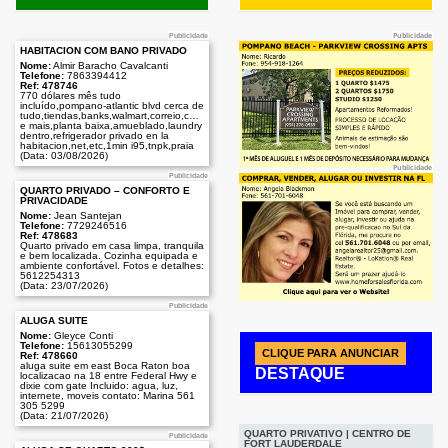
Publicidade
Publicidade
HABITACIÓN COM BAÑO PRIVADO
Nome:
Almir Baracho Cavalcanti
Telefone:
7863394412
Ref: 478746
770 dólares mês tudo
incluído,pompano-atlantic blvd cerca de
tudo,tiendas,banks,walmart,correio,comercio
e mais,planta baixa,amueblado,laundry
dentro,refrigerador privado en la
habitacion,net,etc,1min i95,tnpk,praia
(Data: 03/08/2026)
Publicidade
Publicidade
QUARTO PRIVADO – CONFORTO E
PRIVACIDADE
Nome:
Jean Santejan
Telefone:
7729246516
Ref: 478683
Quarto privado em casa limpa, tranquila
e bem localizada. Cozinha equipada e
ambiente confortável. Fotos e detalhes:
5612254313
(Data: 23/07/2026)
Publicidade
ALUGA SUITE
Nome:
Gleyce Conti
Telefone:
15613055299
CLIQUE PARA ANUNCIAR
Ref: 478660
aluga suite em east Boca Raton boa
DESTAQUE
localizacao na 18 entre Federal Hwy e
dixie com gate Incluido: agua, luz,
internete, moveis contato: Marina 561
305 5299
(Data: 21/07/2026)
Publicidade
QUARTO PRIVATIVO | CENTRO DE
Publicidade
FORT LAUDERDALE