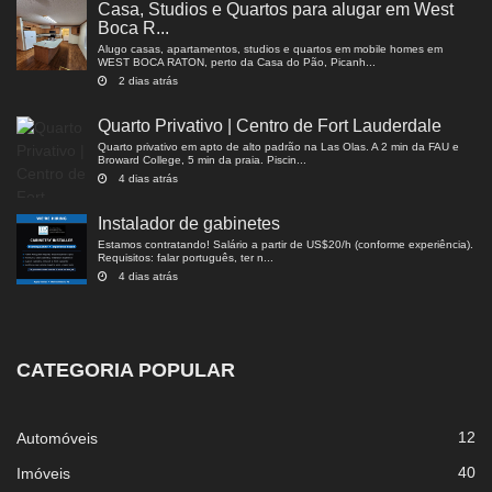
Casa, Studios e Quartos para alugar em West
Boca R...
Alugo casas, apartamentos, studios e quartos em mobile homes em
WEST BOCA RATON, perto da Casa do Pão, Picanh...
2 dias atrás
Quarto Privativo | Centro de Fort Lauderdale
Quarto privativo em apto de alto padrão na Las Olas. A 2 min da FAU e
Broward College, 5 min da praia. Piscin...
4 dias atrás
Instalador de gabinetes
Estamos contratando! Salário a partir de US$20/h (conforme experiência).
Requisitos: falar português, ter n...
4 dias atrás
CATEGORIA POPULAR
12
Automóveis
40
Imóveis