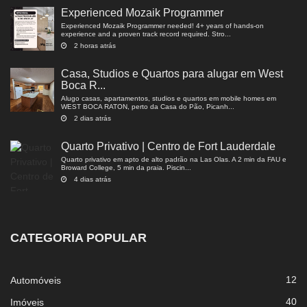
Experienced Mozaik Programmer
Experienced Mozaik Programmer needed! 4+ years of hands-on
experience and a proven track record required. Stro...
2 horas atrás
Casa, Studios e Quartos para alugar em West
Boca R...
Alugo casas, apartamentos, studios e quartos em mobile homes em
WEST BOCA RATON, perto da Casa do Pão, Picanh...
2 dias atrás
Quarto Privativo | Centro de Fort Lauderdale
Quarto privativo em apto de alto padrão na Las Olas. A 2 min da FAU e
Broward College, 5 min da praia. Piscin...
4 dias atrás
CATEGORIA POPULAR
12
Automóveis
40
Imóveis