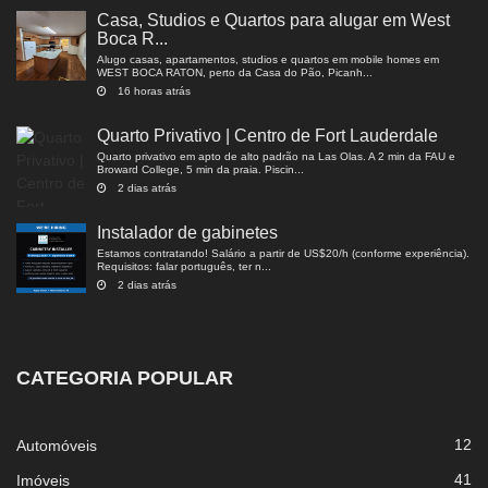
Casa, Studios e Quartos para alugar em West
Boca R...
Alugo casas, apartamentos, studios e quartos em mobile homes em
WEST BOCA RATON, perto da Casa do Pão, Picanh...
16 horas atrás
Quarto Privativo | Centro de Fort Lauderdale
Quarto privativo em apto de alto padrão na Las Olas. A 2 min da FAU e
Broward College, 5 min da praia. Piscin...
2 dias atrás
Instalador de gabinetes
Estamos contratando! Salário a partir de US$20/h (conforme experiência).
Requisitos: falar português, ter n...
2 dias atrás
CATEGORIA POPULAR
12
Automóveis
41
Imóveis