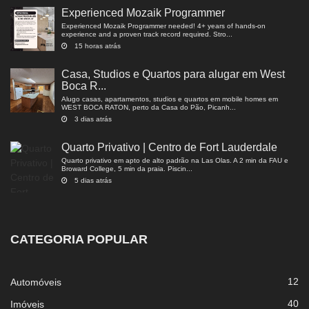
Experienced Mozaik Programmer
Experienced Mozaik Programmer needed! 4+ years of hands-on
experience and a proven track record required. Stro...
15 horas atrás
Casa, Studios e Quartos para alugar em West
Boca R...
Alugo casas, apartamentos, studios e quartos em mobile homes em
WEST BOCA RATON, perto da Casa do Pão, Picanh...
3 dias atrás
Quarto Privativo | Centro de Fort Lauderdale
Quarto privativo em apto de alto padrão na Las Olas. A 2 min da FAU e
Broward College, 5 min da praia. Piscin...
5 dias atrás
CATEGORIA POPULAR
12
Automóveis
40
Imóveis