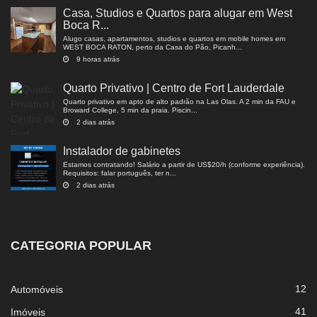
Casa, Studios e Quartos para alugar em West
Boca R...
Alugo casas, apartamentos, studios e quartos em mobile homes em
WEST BOCA RATON, perto da Casa do Pão, Picanh...
9 horas atrás
Quarto Privativo | Centro de Fort Lauderdale
Quarto privativo em apto de alto padrão na Las Olas. A 2 min da FAU e
Broward College, 5 min da praia. Piscin...
2 dias atrás
Instalador de gabinetes
Estamos contratando! Salário a partir de US$20/h (conforme experiência).
Requisitos: falar português, ter n...
2 dias atrás
CATEGORIA POPULAR
12
Automóveis
41
Imóveis