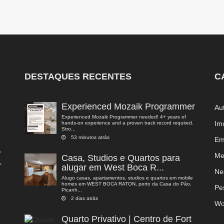
DESTAQUES RECENTES
C
Experienced Mozaik Programmer
Au
Experienced Mozaik Programmer needed! 4+ years of
Im
hands-on experience and a proven track record required.
Stro...
53 minutos atrás
Em
o
Me
Casa, Studios e Quartos para
,
alugar em West Boca R...
a
Ne
Alugo casas, apartamentos, studios e quartos em mobile
homes em WEST BOCA RATON, perto da Casa do Pão,
Pe
Picanh...
2 dias atrás
Wo
Quarto Privativo | Centro de Fort