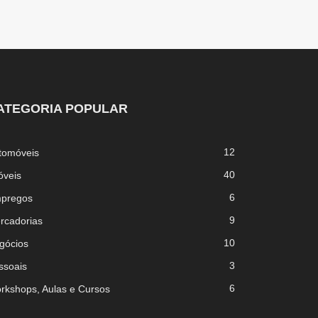
ATEGORIA POPULAR
12
tomóveis
40
óveis
6
pregos
9
rcadorias
10
gócios
3
ssoais
6
rkshops, Aulas e Cursos