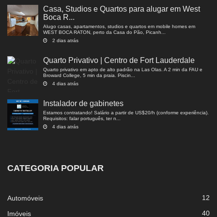
Casa, Studios e Quartos para alugar em West
Boca R...
Alugo casas, apartamentos, studios e quartos em mobile homes em
WEST BOCA RATON, perto da Casa do Pão, Picanh...
2 dias atrás
Quarto Privativo | Centro de Fort Lauderdale
Quarto privativo em apto de alto padrão na Las Olas. A 2 min da FAU e
Broward College, 5 min da praia. Piscin...
4 dias atrás
Instalador de gabinetes
Estamos contratando! Salário a partir de US$20/h (conforme experiência).
Requisitos: falar português, ter n...
4 dias atrás
CATEGORIA POPULAR
12
Automóveis
40
Imóveis