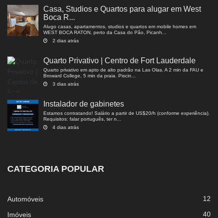
Casa, Studios e Quartos para alugar em West
Boca R...
Alugo casas, apartamentos, studios e quartos em mobile homes em
WEST BOCA RATON, perto da Casa do Pão, Picanh...
2 dias atrás
Quarto Privativo | Centro de Fort Lauderdale
Quarto privativo em apto de alto padrão na Las Olas. A 2 min da FAU e
Broward College, 5 min da praia. Piscin...
3 dias atrás
Instalador de gabinetes
Estamos contratando! Salário a partir de US$20/h (conforme experiência).
Requisitos: falar português, ter n...
4 dias atrás
CATEGORIA POPULAR
12
Automóveis
40
Imóveis