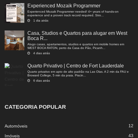
Experienced Mozaik Programmer
Experienced Mozaik Programmer needed! 4+ years of hands-on
experience and a proven track record required. Stro...
1 dia atrás
Casa, Studios e Quartos para alugar em West
Boca R...
Alugo casas, apartamentos, studios e quartos em mobile homes em
WEST BOCA RATON, perto da Casa do Pão, Picanh...
4 dias atrás
Quarto Privativo | Centro de Fort Lauderdale
Quarto privativo em apto de alto padrão na Las Olas. A 2 min da FAU e
Broward College, 5 min da praia. Piscin...
6 dias atrás
CATEGORIA POPULAR
12
Automóveis
43
Imóveis