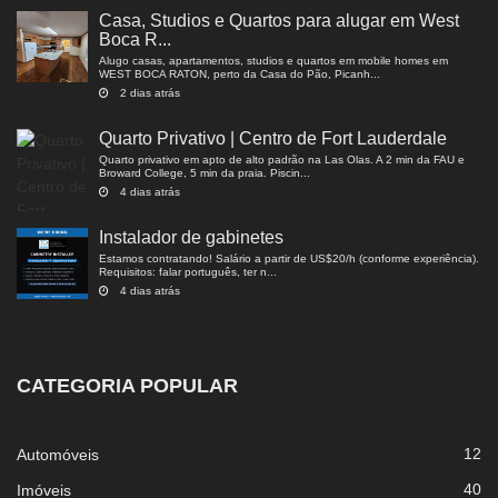
Casa, Studios e Quartos para alugar em West
Boca R...
Alugo casas, apartamentos, studios e quartos em mobile homes em
WEST BOCA RATON, perto da Casa do Pão, Picanh...
2 dias atrás
Quarto Privativo | Centro de Fort Lauderdale
Quarto privativo em apto de alto padrão na Las Olas. A 2 min da FAU e
Broward College, 5 min da praia. Piscin...
4 dias atrás
Instalador de gabinetes
Estamos contratando! Salário a partir de US$20/h (conforme experiência).
Requisitos: falar português, ter n...
4 dias atrás
CATEGORIA POPULAR
12
Automóveis
40
Imóveis