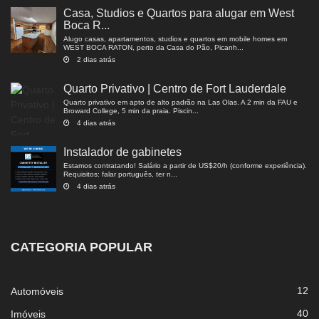
Casa, Studios e Quartos para alugar em West
Boca R...
Alugo casas, apartamentos, studios e quartos em mobile homes em
WEST BOCA RATON, perto da Casa do Pão, Picanh...
2 dias atrás
Quarto Privativo | Centro de Fort Lauderdale
Quarto privativo em apto de alto padrão na Las Olas. A 2 min da FAU e
Broward College, 5 min da praia. Piscin...
4 dias atrás
Instalador de gabinetes
Estamos contratando! Salário a partir de US$20/h (conforme experiência).
Requisitos: falar português, ter n...
4 dias atrás
CATEGORIA POPULAR
12
Automóveis
40
Imóveis