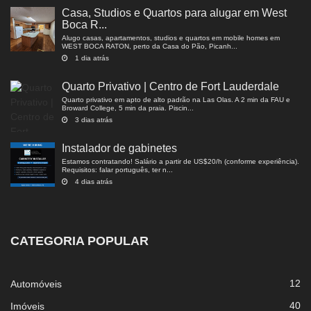
Casa, Studios e Quartos para alugar em West
Boca R...
Alugo casas, apartamentos, studios e quartos em mobile homes em
WEST BOCA RATON, perto da Casa do Pão, Picanh...
1 dia atrás
Quarto Privativo | Centro de Fort Lauderdale
Quarto privativo em apto de alto padrão na Las Olas. A 2 min da FAU e
Broward College, 5 min da praia. Piscin...
3 dias atrás
Instalador de gabinetes
Estamos contratando! Salário a partir de US$20/h (conforme experiência).
Requisitos: falar português, ter n...
4 dias atrás
CATEGORIA POPULAR
12
Automóveis
40
Imóveis