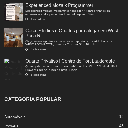
Experienced Mozaik Programmer
Experienced Mozaik Programmer needed! 4+ years of hands-on
experience and a proven track record required. Stro...
1 dia atrás
Casa, Studios e Quartos para alugar em West
Boca R...
Alugo casas, apartamentos, studios e quartos em mobile homes em
WEST BOCA RATON, perto da Casa do Pão, Picanh...
4 dias atrás
Quarto Privativo | Centro de Fort Lauderdale
Quarto privativo em apto de alto padrão na Las Olas. A 2 min da FAU e
Broward College, 5 min da praia. Piscin...
6 dias atrás
CATEGORIA POPULAR
12
Automóveis
43
Imóveis