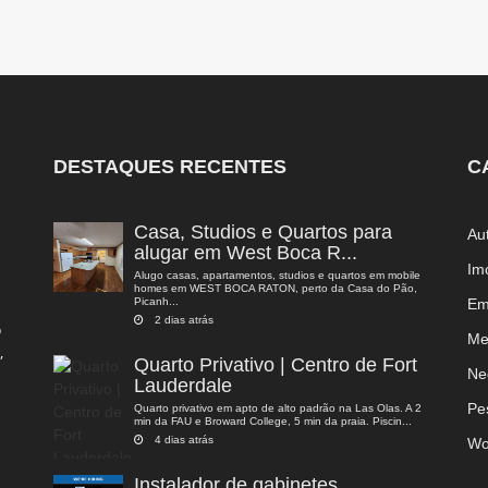
DESTAQUES RECENTES
C
Casa, Studios e Quartos para
Au
alugar em West Boca R...
Im
Alugo casas, apartamentos, studios e quartos em mobile
homes em WEST BOCA RATON, perto da Casa do Pão,
Picanh...
Em
2 dias atrás
o
Me
,
Quarto Privativo | Centro de Fort
a
Ne
Lauderdale
Pe
Quarto privativo em apto de alto padrão na Las Olas. A 2
min da FAU e Broward College, 5 min da praia. Piscin...
4 dias atrás
Wo
Instalador de gabinetes