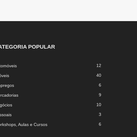
ATEGORIA POPULAR
12
tomóveis
40
óveis
6
pregos
9
rcadorias
10
gócios
3
ssoais
6
rkshops, Aulas e Cursos