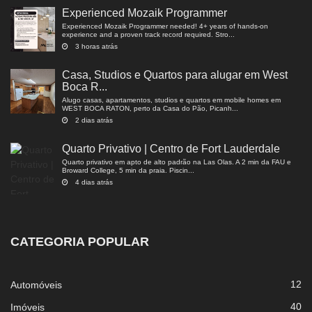
Experienced Mozaik Programmer
Experienced Mozaik Programmer needed! 4+ years of hands-on
experience and a proven track record required. Stro...
3 horas atrás
Casa, Studios e Quartos para alugar em West
Boca R...
Alugo casas, apartamentos, studios e quartos em mobile homes em
WEST BOCA RATON, perto da Casa do Pão, Picanh...
2 dias atrás
Quarto Privativo | Centro de Fort Lauderdale
Quarto privativo em apto de alto padrão na Las Olas. A 2 min da FAU e
Broward College, 5 min da praia. Piscin...
4 dias atrás
CATEGORIA POPULAR
12
Automóveis
40
Imóveis